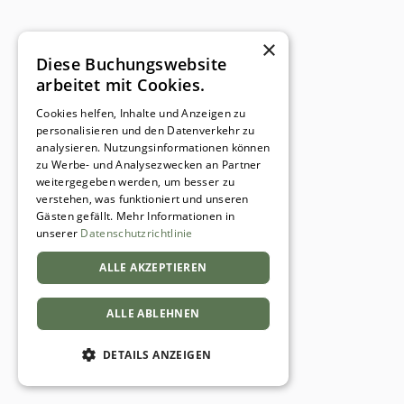
oder von Drittunternehmen stammen (sog.
Third-Party-Cookies). Third-Party-Cookies
×
ermöglichen die Einbindung bestimmter
Diese Buchungswebsite
Dienstleistungen von Drittunternehmen
arbeitet mit Cookies.
innerhalb von Webseiten (z. B. Cookies zur
Cookies helfen, Inhalte und Anzeigen zu
Abwicklung von Zahlungsdienstleistungen).
personalisieren und den Datenverkehr zu
analysieren. Nutzungsinformationen können
Cookies haben verschiedene Funktionen.
zu Werbe- und Analysezwecken an Partner
Zahlreiche Cookies sind technisch
weitergegeben werden, um besser zu
verstehen, was funktioniert und unseren
notwendig, da bestimmte
Gästen gefällt. Mehr Informationen in
Webseitenfunktionen ohne diese nicht
unserer
Datenschutzrichtlinie
funktionieren würden (z. B. die
ALLE AKZEPTIEREN
Warenkorbfunktion oder die Anzeige von
Videos). Andere Cookies können zur
Auswertung des Nutzerverhaltens oder zu
ALLE ABLEHNEN
Werbezwecken verwendet werden.
DETAILS ANZEIGEN
Cookies, die zur Durchführung des
elektronischen Kommunikationsvorgangs, zur