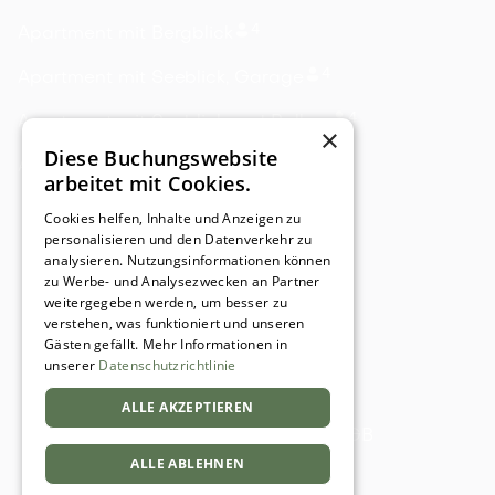
4
Apartment mit Bergblick
4
Apartment mit Seeblick, Garage
4
Apartment mit Seeblick und Balkon
×
Diese Buchungswebsite
4
Apartment mit Blick auf Skipiste
arbeitet mit Cookies.
Cookies helfen, Inhalte und Anzeigen zu
personalisieren und den Datenverkehr zu
analysieren. Nutzungsinformationen können
zu Werbe- und Analysezwecken an Partner
weitergegeben werden, um besser zu
verstehen, was funktioniert und unseren
Gästen gefällt. Mehr Informationen in
unserer
Datenschutzrichtlinie
ALLE AKZEPTIEREN
Impressum
Datenschutz
AGB
ALLE ABLEHNEN