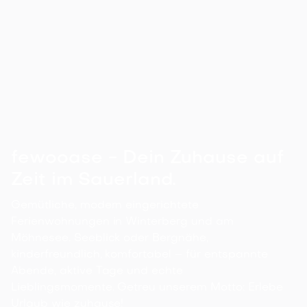
Loftcharakter
Seeblick | Balkon | 300m zum See |
Garage
Arnsbergerstraße 26, 59519 Möhnesee

Details ansehen
80
m²
2
2
0
4
1
fewooase - Dein Zuhause auf
Zeit im Sauerland.
Gemütliche, modern eingerichtete
Ferienwohnungen in Winterberg und am
Möhnesee. Seeblick oder Bergnähe,
kinderfreundlich, komfortabel – für entspannte
Abende, aktive Tage und echte
Lieblingsmomente. Getreu unserem Motto: Erlebe
Urlaub wie zuhause!